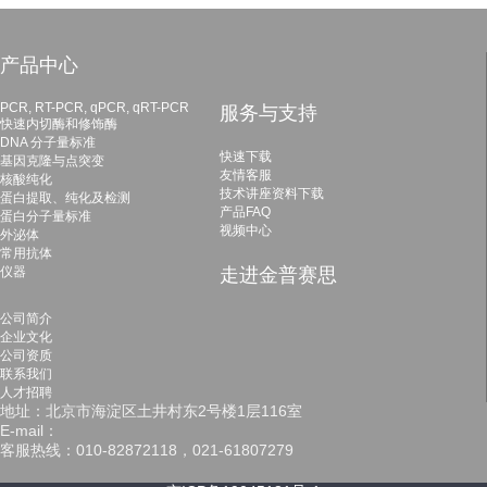
产品中心
PCR, RT-PCR, qPCR, qRT-PCR
服务与支持
快速内切酶和修饰酶
DNA 分子量标准
快速下载
基因克隆与点突变
友情客服
核酸纯化
技术讲座资料下载
蛋白提取、纯化及检测
产品FAQ
蛋白分子量标准
视频中心
外泌体
常用抗体
仪器
走进金普赛思
公司简介
企业文化
公司资质
联系我们
人才招聘
地址：北京市海淀区土井村东2号楼1层116室
E-mail：
客服热线：010-82872118，021-61807279