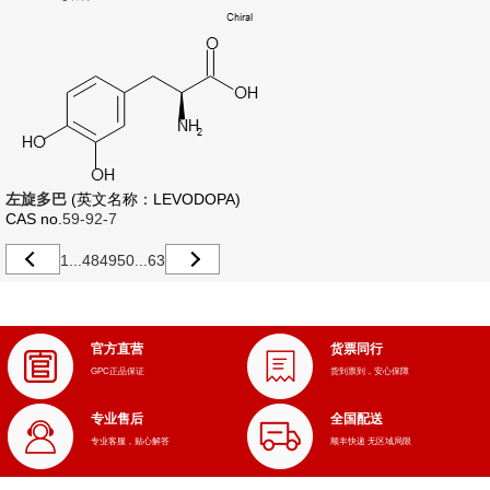
左旋多巴
(英文名称：LEVODOPA)
CAS no.
59-92-7
1
...
48
49
50
...
63
官方直营
货票同行
GPC正品保证
货到票到，安心保障
专业售后
全国配送
专业客服，贴心解答
顺丰快递 无区域局限