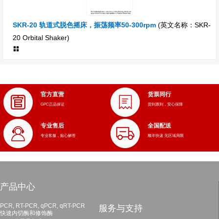
SKR-20 轨道式脱色摇床，振荡频率50-300rpm
(英文名称：SKR-
20 Orbital Shaker)
官方直营
货票同行
GPC正品保证
货到票到，安心保障
专业售后
全国配送
专业客服，贴心解答
顺丰快递 无区域局限
产品中心
PCR, RT-PCR, qPCR, qRT-PCR
服务与支持
快速内切酶和修饰酶