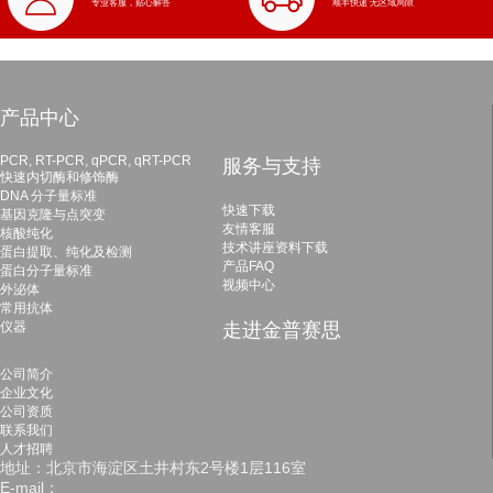
专业客服，贴心解答
顺丰快递 无区域局限
产品中心
PCR, RT-PCR, qPCR, qRT-PCR
服务与支持
快速内切酶和修饰酶
DNA 分子量标准
快速下载
基因克隆与点突变
友情客服
核酸纯化
技术讲座资料下载
蛋白提取、纯化及检测
产品FAQ
蛋白分子量标准
视频中心
外泌体
常用抗体
仪器
走进金普赛思
公司简介
企业文化
公司资质
联系我们
人才招聘
地址：北京市海淀区土井村东2号楼1层116室
E-mail：