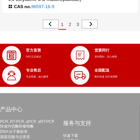
CAS no.
96597-16-9
1
2
3
官方直营
货票同行
GPC正品保证
货到票到，安心保障
专业售后
全国配送
专业客服，贴心解答
顺丰快递 无区域局限
产品中心
PCR, RT-PCR, qPCR, qRT-PCR
服务与支持
快速内切酶和修饰酶
DNA 分子量标准
快速下载
基因克隆与点突变