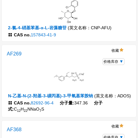
2-氯-4-硝基苯基-α-L-岩藻糖苷
(英文名称：CNP-AFU)
CAS no.
157843-41-9
收藏
AF269
价格库存
N-乙基-N-(2-羟基-3-磺丙基)-3-甲氧基苯胺钠
(英文名称：ADOS)
CAS no.
82692-96-4
分子量:
347.36
分子
式:
C
H
NNaO
S
12
22
7
收藏
AF368
价格库存