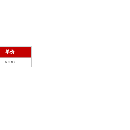
单价
632.00