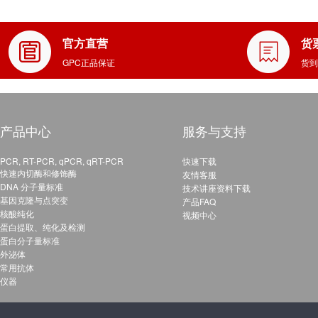
官方直营
货
GPC正品保证
货到
产品中心
服务与支持
PCR, RT-PCR, qPCR, qRT-PCR
快速下载
快速内切酶和修饰酶
友情客服
DNA 分子量标准
技术讲座资料下载
基因克隆与点突变
产品FAQ
核酸纯化
视频中心
蛋白提取、纯化及检测
蛋白分子量标准
外泌体
常用抗体
仪器