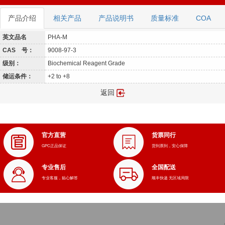
产品介绍
相关产品
产品说明书
质量标准
COA
英文品名
PHA-M
CAS 号：
9008-97-3
级别：
Biochemical Reagent Grade
储运条件：
+2 to +8
返回
官方直营
货票同行
GPC正品保证
货到票到，安心保障
专业售后
全国配送
专业客服，贴心解答
顺丰快递 无区域局限