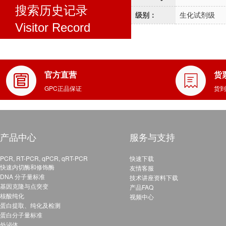
搜索历史记录
级别：
生化试剂级
Visitor Record
官方直营
货
GPC正品保证
货到
产品中心
服务与支持
PCR, RT-PCR, qPCR, qRT-PCR
快速下载
快速内切酶和修饰酶
友情客服
DNA 分子量标准
技术讲座资料下载
基因克隆与点突变
产品FAQ
核酸纯化
视频中心
蛋白提取、纯化及检测
蛋白分子量标准
外泌体