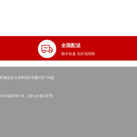
全国配送
顺丰快递 无区域局限
市海淀区土井村东2号楼1层116室
0-82872118，021-61807279